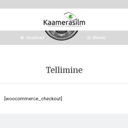
Seadmed
Menüü
Tellimine
[woocommerce_checkout]