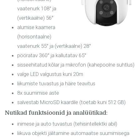
vaatenurk 108° ja
(vertikaalne) 56°
alumise kaamera
(horisontaalne)
vaatenurk 55° ja (vertikaalne) 28°
pööratav 360° ja kallutatav 65°
sisseehitatud kõlar ja mikrofon (kahepoolne suhtlus)
valge LED valgustus kuni 20m
liikumiste tuvastus ja häire teavitus
8x suumimise aste
salvestab MicroSD kaardile (toetab kuni 512 GB)
Nutikad funktsioonid ja analüütikad:
inimese ja auto tuvastus (tehisintellektki abil)
liikuva objekti jälitamine automaatse suumimisega