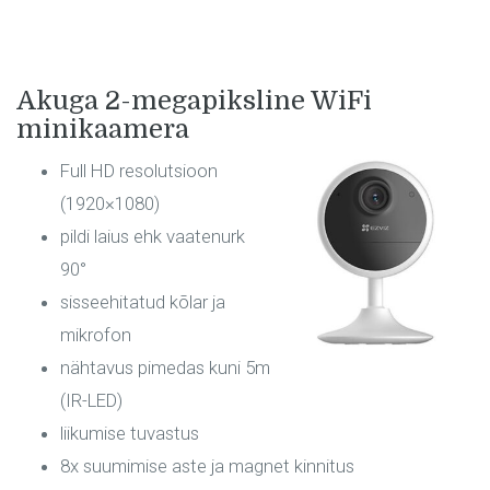
Akuga 2-megapiksline WiFi
minikaamera
Full HD resolutsioon
(1920×1080)
pildi laius ehk vaatenurk
90°
sisseehitatud kõlar ja
mikrofon
nähtavus pimedas kuni 5m
(IR-LED)
liikumise tuvastus
8x suumimise aste ja magnet kinnitus