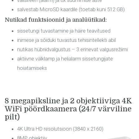
salvestab MicroSD kaardile (toetab kuni 512 GB)
Nutikad funktsioonid ja analüütikad:
sissetungi tuvastamine ja häire teavitused
inimese ja sõiduki tuvastus tehisintellekti abil
nutikas hübriidvalgustus – 3 erinevat valgusrežiimi
aktiivne välklamp ja helialarm sissetungijate
hoiatamiseks
8 megapiksline ja 2 objektiiviga 4K
WiFi pöördkaamera (24/7 värviline
pilt)
4K Ultra HD resolutsioon (3840 x 2160)
8MP objektiiv