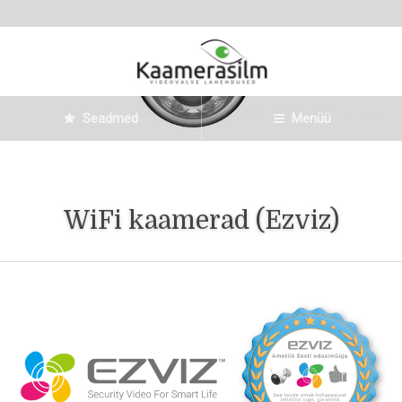
Seadmed
Menüü
WiFi kaamerad (Ezviz)