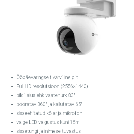
Ööpäevaringselt värvilline pilt
Full HD resolutsioon (2556×1440)
pildi laius ehk vaatenurk 83°
pööratav 360° ja kallutatav 65°
sisseehitatud kõlar ja mikrofon
valge LED valgustus kuni 15m
sissetungi-ja inimese tuvastus