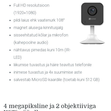
Full HD resolutsioon
(1920×1080)
pildi laius ehk vaatenurk 108°
magnet alusega kinnitusjalg
sisseehitatud kõlar ja mikrofon
(kahepoolne audio)
nähtavus pimedas kuni 10m (IR-
LED)
liikumise tuvastus ja häire teavitus telefonile
inimese tuvastus ja 4x suumimise aste
salvestab MicroSD kaardile (toetab kuni 512 GB)
4 megapiksline ja 2 objektiiviga