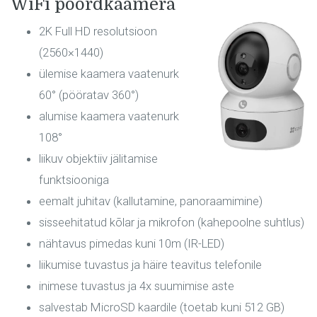
WiFi pöördkaamera
2K Full HD resolutsioon
(2560×1440)
ülemise kaamera vaatenurk
60° (pööratav 360°)
alumise kaamera vaatenurk
108°
liikuv objektiiv jälitamise
funktsiooniga
eemalt juhitav (kallutamine, panoraamimine)
sisseehitatud kõlar ja mikrofon (kahepoolne suhtlus)
nähtavus pimedas kuni 10m (IR-LED)
liikumise tuvastus ja häire teavitus telefonile
inimese tuvastus ja 4x suumimise aste
salvestab MicroSD kaardile (toetab kuni 512 GB)