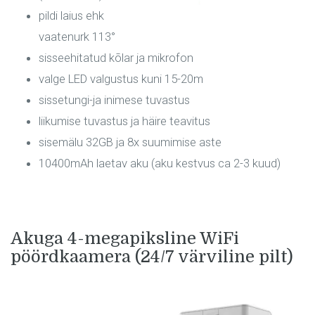
pildi laius ehk
vaatenurk 113°
sisseehitatud kõlar ja mikrofon
valge LED valgustus kuni 15-20m
sissetungi-ja inimese tuvastus
liikumise tuvastus ja häire teavitus
sisemälu 32GB ja 8x suumimise aste
10400mAh laetav aku (aku kestvus ca 2-3 kuud)
Akuga 4-megapiksline WiFi
pöördkaamera (24/7 värviline pilt)