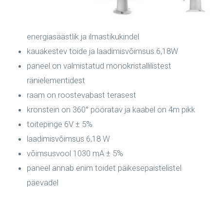
energiasäästlik ja ilmastikukindel
kauakestev toide ja laadimisvõimsus 6,18W
paneel on valmistatud monokristallilistest
ränielementidest
raam on roostevabast terasest
kronstein on 360° pööratav ja kaabel on 4m pikk
toitepinge 6V ± 5%
laadimisvõimsus 6,18 W
võimsusvool 1030 mA ± 5%
paneel annab enim toidet päikesepaistelistel
päevadel