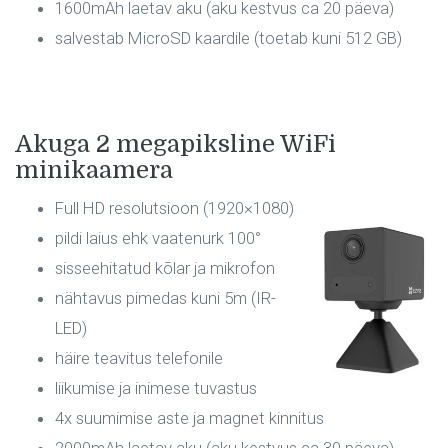
1600mAh laetav aku (aku kestvus ca 20 päeva)
salvestab MicroSD kaardile (toetab kuni 512 GB)
Akuga 2 megapiksline WiFi
minikaamera
Full HD resolutsioon (1920×1080)
pildi laius ehk vaatenurk 100°
sisseehitatud kõlar ja mikrofon
nähtavus pimedas kuni 5m (IR-
LED)
häire teavitus telefonile
liikumise ja inimese tuvastus
4x suumimise aste ja magnet kinnitus