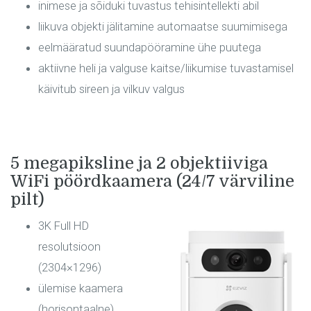
inimese ja sõiduki tuvastus tehisintellekti abil
liikuva objekti jälitamine automaatse suumimisega
eelmääratud suundapööramine ühe puutega
aktiivne heli ja valguse kaitse/liikumise tuvastamisel
käivitub sireen ja vilkuv valgus
5 megapiksline ja 2 objektiiviga
WiFi pöördkaamera (24/7 värviline
pilt)
3K Full HD
resolutsioon
(2304×1296)
ülemise kaamera
(horisontaalne)