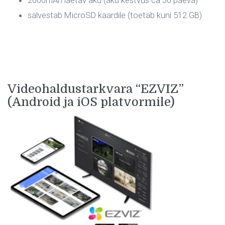
2000mAh laetav aku (aku kestvus ca 30 päeva)
salvestab MicroSD kaardile (toetab kuni 512 GB)
Videohaldustarkvara “EZVIZ”
(Android ja iOS platvormile)