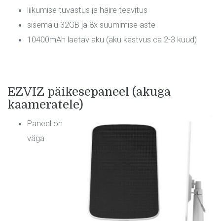
liikumise tuvastus ja häire teavitus
sisemälu 32GB ja 8x suumimise aste
10400mAh laetav aku (aku kestvus ca 2-3 kuud)
EZVIZ päikesepaneel (akuga
kaameratele)
Paneel on
väga