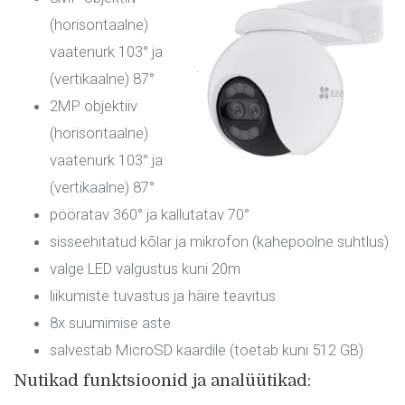
(horisontaalne)
vaatenurk 103° ja
(vertikaalne) 87°
2MP objektiiv
(horisontaalne)
vaatenurk 103° ja
(vertikaalne) 87°
pööratav 360° ja kallutatav 70°
sisseehitatud kõlar ja mikrofon (kahepoolne suhtlus)
valge LED valgustus kuni 20m
liikumiste tuvastus ja häire teavitus
8x suumimise aste
salvestab MicroSD kaardile (toetab kuni 512 GB)
Nutikad funktsioonid ja analüütikad: