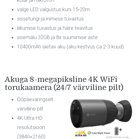
kõlar ja mikrofon
valge LED valgustus kuni 15-20m
sissetungi-ja inimese tuvastus
liikumise tuvastus ja häire teavitus
sisemälu 32GB ja 8x suumimise aste
10400mAh laetav aku (aku kestvus ca 2-3 kuud)
Akuga 8-megapiksline 4K WiFi
torukaamera (24/7 värviline pilt)
Ööpäevaringselt
värvilline pilt
4K Ultra HD
resolutsioon
(3840×2160)