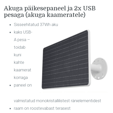
Akuga päikesepaneel ja 2x USB
pesaga (akuga kaameratele)
Sisseehitatud 37Wh aku
kaks USB-
A pesa –
toidab
kuni
kahte
kaamerat
korraga
paneel on
valmistatud monokristallilistest ränielementidest
raam on roostevabast terasest