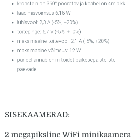
kronstein on 360° pööratav ja kaabel on 4m pikk
laadimisvõimsus 6,18 W
lühisvool: 2,3 A (-5%, +20%)
toitepinge: 5,7 V (-5%, +10%)
maksimaalne toitevool: 2,1 A (-5%, +20%)
maksimaalne võimsus: 12 W
paneel annab enim toidet päikesepaistelistel
päevadel
SISEKAAMERAD:
2 megapiksline WiFi minikaamera