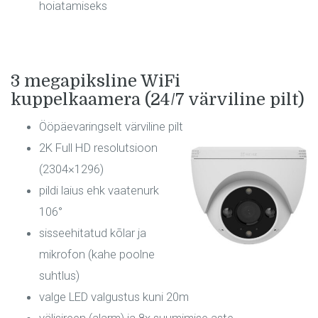
hoiatamiseks
3 megapiksline WiFi
kuppelkaamera (24/7 värviline pilt)
Ööpäevaringselt värviline pilt
2K Full HD resolutsioon
(2304×1296)
pildi laius ehk vaatenurk
106°
sisseehitatud kõlar ja
mikrofon (kahe poolne
suhtlus)
valge LED valgustus kuni 20m
välisireen (alarm) ja 8x suumimise aste