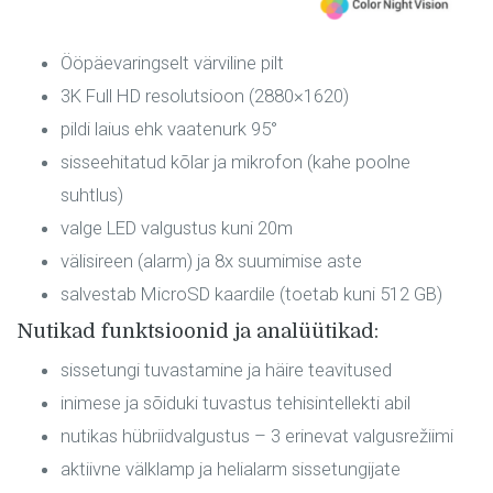
Ööpäevaringselt värviline pilt
3K Full HD resolutsioon (2880×1620)
pildi laius ehk vaatenurk 95°
sisseehitatud kõlar ja mikrofon (kahe poolne
suhtlus)
valge LED valgustus kuni 20m
välisireen (alarm) ja 8x suumimise aste
salvestab MicroSD kaardile (toetab kuni 512 GB)
Nutikad funktsioonid ja analüütikad:
sissetungi tuvastamine ja häire teavitused
inimese ja sõiduki tuvastus tehisintellekti abil
nutikas hübriidvalgustus – 3 erinevat valgusrežiimi
aktiivne välklamp ja helialarm sissetungijate