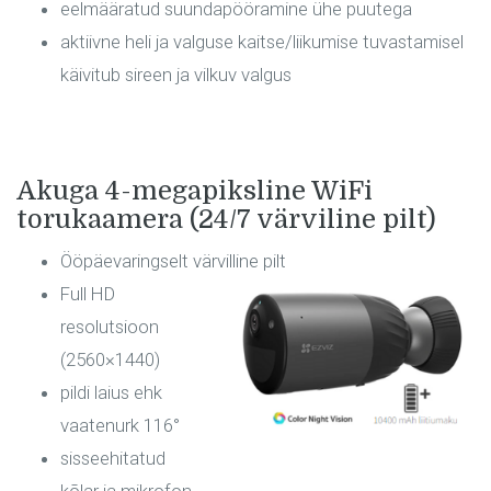
eelmääratud suundapööramine ühe puutega
aktiivne heli ja valguse kaitse/liikumise tuvastamisel
käivitub sireen ja vilkuv valgus
Akuga 4-megapiksline WiFi
torukaamera (24/7 värviline pilt)
Ööpäevaringselt värvilline pilt
Full HD
resolutsioon
(2560×1440)
pildi laius ehk
vaatenurk 116°
sisseehitatud